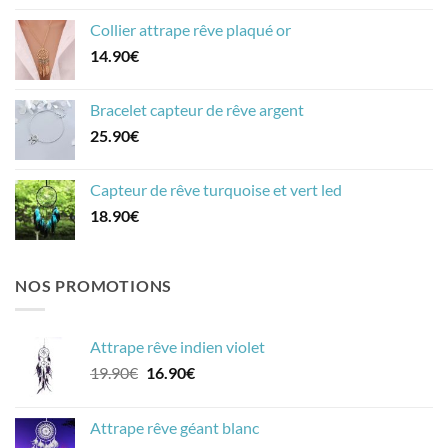
Collier attrape rêve plaqué or
14.90
€
Bracelet capteur de rêve argent
25.90
€
Capteur de rêve turquoise et vert led
18.90
€
NOS PROMOTIONS
Attrape rêve indien violet
Le
Le
19.90
€
16.90
€
prix
prix
initial
actuel
Attrape rêve géant blanc
était :
est :