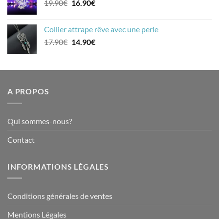
Le
Le
19.90
€
16.90
€
19.90€.
16.90€.
prix
prix
initial
actuel
Collier attrape rêve avec une perle
était :
est :
Le
Le
17.90
€
14.90
€
19.90€.
16.90€.
prix
prix
initial
actuel
était :
est :
17.90€.
14.90€.
A PROPOS
Qui sommes-nous?
Contact
INFORMATIONS LÉGALES
Conditions générales de ventes
Mentions Légales