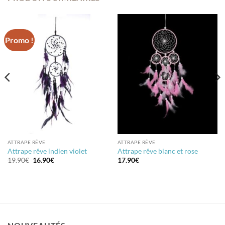
Promo !
ATTRAPE RÊVE
ATTRAPE RÊVE
Attrape rêve indien violet
Attrape rêve blanc et rose
Le
Le
19.90
€
16.90
€
17.90
€
prix
prix
initial
actuel
était :
est :
19.90€.
16.90€.