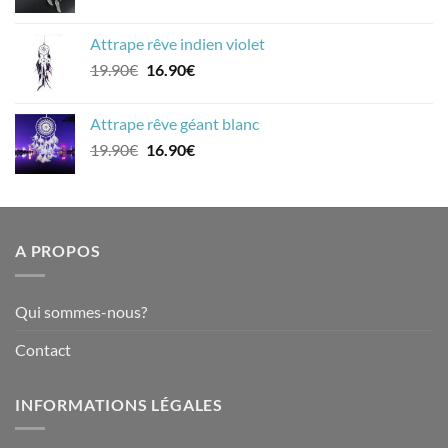
prix
prix
initial
actuel
Attrape rêve indien violet
était :
est :
Le
Le
19.90
€
16.90
€
17.90€.
14.90€.
prix
prix
initial
actuel
Attrape rêve géant blanc
était :
est :
Le
Le
19.90
€
16.90
€
19.90€.
16.90€.
prix
prix
initial
actuel
était :
est :
19.90€.
16.90€.
A PROPOS
Qui sommes-nous?
Contact
INFORMATIONS LÉGALES