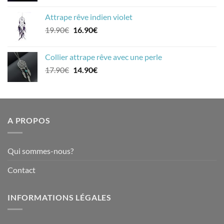
initial
actuel
Attrape rêve indien violet
était :
est :
Le
Le
19.90
€
16.90
€
19.90€.
16.90€.
prix
prix
initial
actuel
Collier attrape rêve avec une perle
était :
est :
Le
Le
17.90
€
14.90
€
19.90€.
16.90€.
prix
prix
initial
actuel
était :
est :
17.90€.
14.90€.
A PROPOS
Qui sommes-nous?
Contact
INFORMATIONS LÉGALES