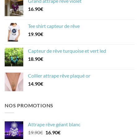
Grand attrape rêve violet
16.90
€
Tee shirt capteur de rêve
19.90
€
Capteur de rêve turquoise et vert led
18.90
€
Collier attrape rêve plaqué or
14.90
€
NOS PROMOTIONS
Attrape rêve géant blanc
Le
Le
19.90
€
16.90
€
prix
prix