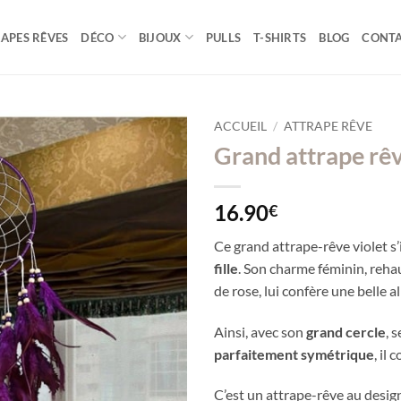
APES RÊVES
DÉCO
BIJOUX
PULLS
T-SHIRTS
BLOG
CONT
ACCUEIL
/
ATTRAPE RÊVE
Grand attrape rêv
16.90
€
Ce grand attrape-rêve violet 
fille
. Son charme féminin, rehau
de rose, lui confère une belle all
Ainsi, avec son
grand cercle
, 
parfaitement symétrique
, il
C’est un attrape-rêve au desig