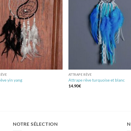
RÊVE
ATTRAPE RÊVE
rêve yin yang
Attrape rêve turquoise et blanc
14.90
€
NOTRE SÉLECTION
N