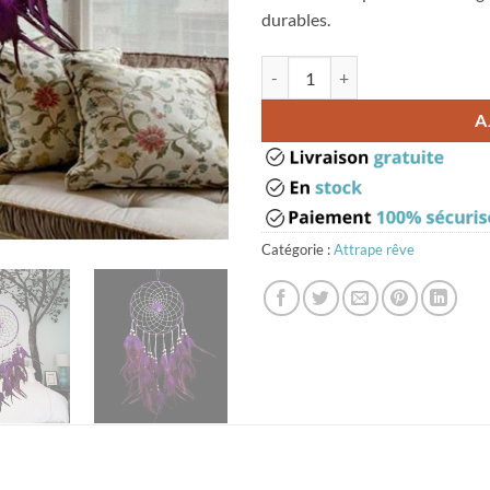
durables.
quantité de Grand attrape rêve vio
A
Catégorie :
Attrape rêve