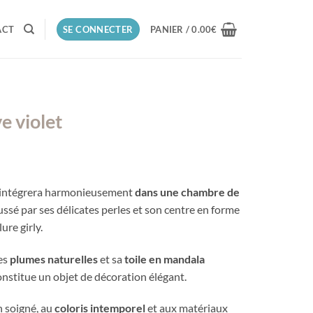
ACT
SE CONNECTER
PANIER /
0.00
€
e violet
s’intégrera harmonieusement
dans une chambre de
ssé par ses délicates perles et son centre en forme
ure girly.
ses
plumes naturelles
et sa
toile en mandala
 constitue un objet de décoration élégant.
n soigné, au
coloris intemporel
et aux matériaux