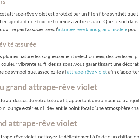
rs
et attrape-rêve violet est protégé par un fil en fibre synthétique tr
tout en ajoutant une touche bohème à votre espace. Que ce soit dans 
oi ne pas l’associer avec l’
attrape-rêve blanc grand modèle
pour 
évité assurée
es plumes naturelles soigneusement sélectionnées, des perles en pl
sa couleur vibrante au fil des saisons, vous garantissant une décor
e de symbolique, associez-le à l’
attrape-rêve violet
afin d’apporte
du grand attrape-rêve violet
te au-dessus de votre tête de lit, apportant une ambiance tranqui
in lounge extérieur, il devient le point focal d’une atmosphère cha
nd attrape-rêve violet
attrape-rêve violet, nettoyez-le délicatement à l’aide d’un chiffon