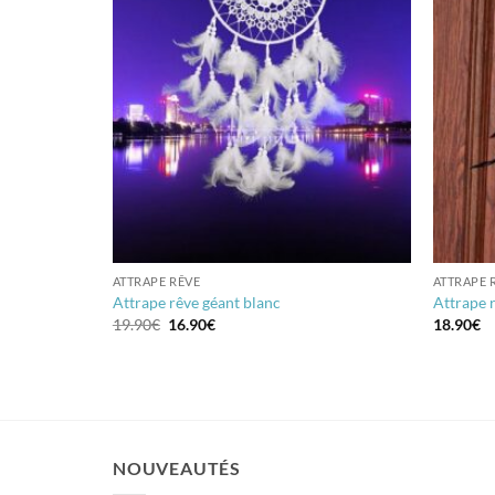
ATTRAPE RÊVE
ATTRAPE 
Attrape rêve géant blanc
Attrape 
Le
Le
19.90
€
16.90
€
18.90
€
prix
prix
initial
actuel
était :
est :
19.90€.
16.90€.
NOUVEAUTÉS