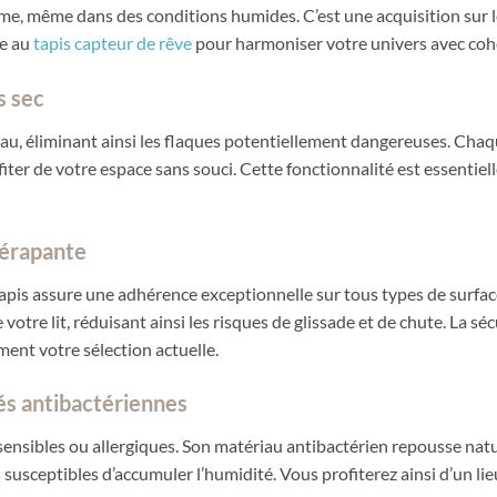
 forme, même dans des conditions humides. C’est une acquisition sur
le au
tapis capteur de rêve
pour harmoniser votre univers avec coh
s sec
au, éliminant ainsi les flaques potentiellement dangereuses. Chaq
ter de votre espace sans souci. Cette fonctionnalité est essentiell
dérapante
apis assure une adhérence exceptionnelle sur tous types de surfac
votre lit, réduisant ainsi les risques de glissade et de chute. La séc
ent votre sélection actuelle.
és antibactériennes
s sensibles ou allergiques. Son matériau antibactérien repousse nat
usceptibles d’accumuler l’humidité. Vous profiterez ainsi d’un lieu 