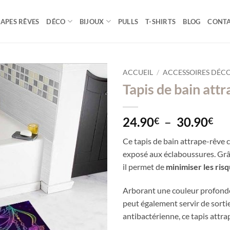
APES RÊVES
DÉCO
BIJOUX
PULLS
T-SHIRTS
BLOG
CONT
ACCUEIL
/
ACCESSOIRES DÉC
Tapis de bain att
Pl
24.90
–
30.90
€
€
de
Ce tapis de bain attrape-rêve co
pri
exposé aux éclaboussures. Grâc
24
il permet de
minimiser les ris
à
30
Arborant une couleur profonde
peut également servir de sortie 
antibactérienne, ce tapis attra