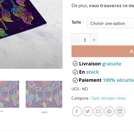
De plus,
vous trouverez ce mod
Taille
quantité de Tapis de bain attrape 
A
UGS :
ND
Catégorie :
Tapis attrapes rêves