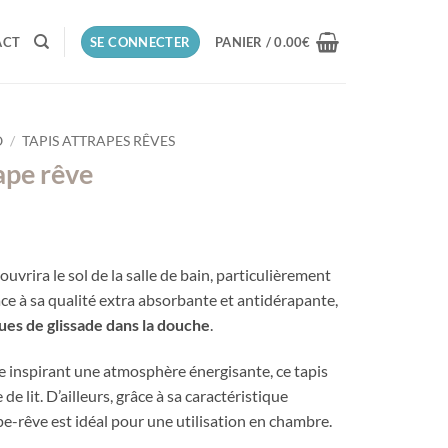
ACT
SE CONNECTER
PANIER /
0.00
€
O
/
TAPIS ATTRAPES RÊVES
rape rêve
age
uvrira le sol de la salle de bain, particulièrement
x :
e à sa qualité extra absorbante et antidérapante,
.90€
ques de glissade dans la douche
.
.90€
 inspirant une atmosphère énergisante, ce tapis
de lit. D’ailleurs, grâce à sa caractéristique
pe-rêve est idéal pour une utilisation en chambre.