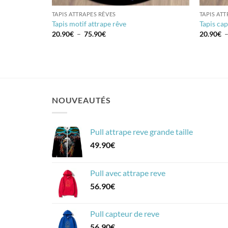
TAPIS ATTRAPES RÊVES
TAPIS AT
Tapis motif attrape rêve
Tapis cap
Plage
20.90
€
–
75.90
€
20.90
€
de
prix :
20.90€
à
75.90€
NOUVEAUTÉS
Pull attrape reve grande taille
49.90
€
Pull avec attrape reve
56.90
€
Pull capteur de reve
56.90
€