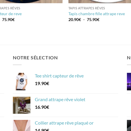
TRAPES RÊVES
TAPIS ATTRAPES RÊVES
teur de reve
Tapis chambre fille attrape reve
Plage
Plage
–
75.90
€
20.90
€
–
75.90
€
de
de
prix :
prix :
20.90€
20.90€
à
à
75.90€
75.90€
NOTRE SÉLECTION
N
Tee shirt capteur de rêve
19.90
€
Grand attrape rêve violet
16.90
€
Collier attrape rêve plaqué or
14.90
€