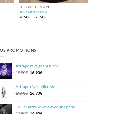
TAPIS ATTRAPES RÊVES
Tapis attrape reve
Plage
20.90
€
–
75.90
€
de
prix :
20.90€
à
75.90€
OS PROMOTIONS
Attrape rêve géant blanc
Le
Le
19.90
€
16.90
€
prix
prix
initial
actuel
Attrape rêve indien violet
était :
est :
Le
Le
19.90
€
16.90
€
19.90€.
16.90€.
prix
prix
initial
actuel
Collier attrape rêve avec une perle
était :
est :
Le
Le
17.90
€
14.90
€