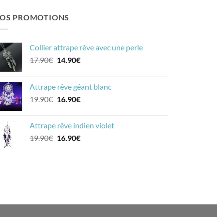
OS PROMOTIONS
Collier attrape rêve avec une perle
Le
Le
17.90
€
14.90
€
prix
prix
initial
actuel
Attrape rêve géant blanc
était :
est :
Le
Le
19.90
€
16.90
€
17.90€.
14.90€.
prix
prix
initial
actuel
Attrape rêve indien violet
était :
est :
Le
Le
19.90
€
16.90
€
19.90€.
16.90€.
prix
prix
initial
actuel
était :
est :
19.90€.
16.90€.