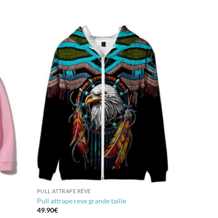
PULL ATTRAPE RÊVE
Pull attrape reve grande taille
49.90
€