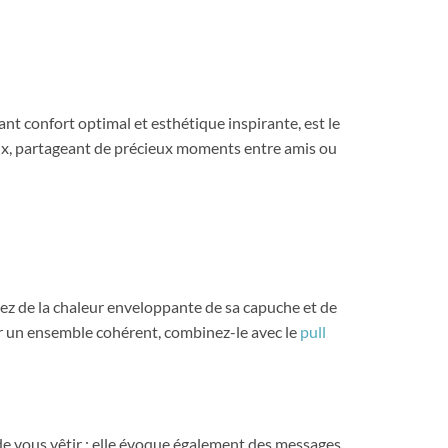
ant confort optimal et esthétique inspirante, est le
ux, partageant de précieux moments entre amis ou
rez de la chaleur enveloppante de sa capuche et de
er un ensemble cohérent, combinez-le avec le
pull
de vous vêtir ; elle évoque également des messages