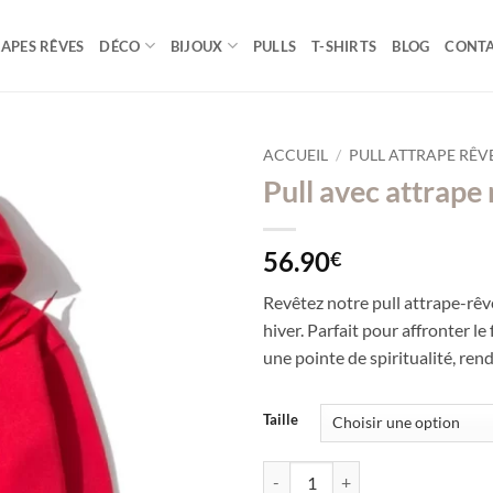
APES RÊVES
DÉCO
BIJOUX
PULLS
T-SHIRTS
BLOG
CONT
ACCUEIL
/
PULL ATTRAPE RÊV
Pull avec attrape
56.90
€
Revêtez notre pull attrape-rêv
hiver. Parfait pour affronter le f
une pointe de spiritualité, re
Taille
quantité de Pull avec attrape reve