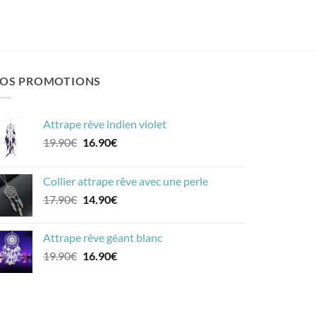
OS PROMOTIONS
Attrape rêve indien violet
Le
Le
19.90
€
16.90
€
prix
prix
initial
actuel
Collier attrape rêve avec une perle
était :
est :
Le
Le
17.90
€
14.90
€
19.90€.
16.90€.
prix
prix
initial
actuel
Attrape rêve géant blanc
était :
est :
Le
Le
19.90
€
16.90
€
17.90€.
14.90€.
prix
prix
initial
actuel
était :
est :
19.90€.
16.90€.