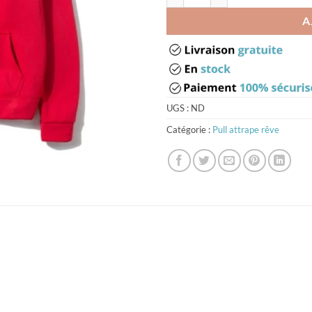
A
UGS :
ND
Catégorie :
Pull attrape rêve