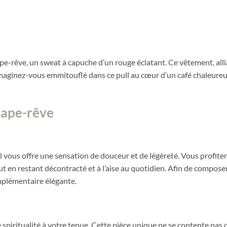
rape-rêve, un sweat à capuche d’un rouge éclatant. Ce vêtement, alli
maginez-vous emmitouflé dans ce pull au cœur d’un café chaleure
trape-rêve
l vous offre une sensation de douceur et de légèreté. Vous profite
ut en restant décontracté et à l’aise au quotidien. Afin de compos
plémentaire élégante.
spiritualité à votre tenue. Cette pièce unique ne se contente pas 