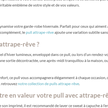
véritable emblème de votre style et de vos valeurs.
namise votre garde-robe hivernale. Parfait pour ceux qui aiment aff
n complément, le
pull attrape-rêve
ajoute une variation subtile sans
attrape-rêve ?
el d’hiver lumineux, enveloppé dans ce pull, ou lors d’un rendez-v
r une sortie décontractée, une après-midi tranquillou à la maison
nfort, ce pull vous accompagnera élégamment à chaque occasion, que
s, retrouvez
notre collection de pulls attrape-rêve
.
tre en valeur votre pull avec attrape-r
de son imprimé, il est recommandé de laver ce sweat à capuche à l’e