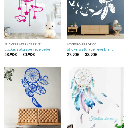
STICKERS ATTRAPE REVE
ACCESSOIRES DÉCO
Stickers attrape reve bebe
Stickers attrape reve blanc
Plage
Plage
28.90
€
–
30.90
€
27.90
€
–
33.90
€
de
de
prix :
prix :
28.90€
27.90€
à
à
30.90€
33.90€