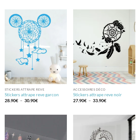
prix :
28.90€
à
30.90€
STICKERS ATTRAPE REVE
ACCESSOIRES DÉCO
Stickers attrape reve garcon
Stickers attrape reve noir
Plage
Plage
28.90
€
–
30.90
€
27.90
€
–
33.90
€
de
de
prix :
prix :
28.90€
27.90€
à
à
30.90€
33.90€