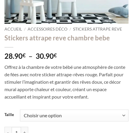
ACCUEIL
/
ACCESSOIRES DÉCO
/
STICKERS ATTRAPE REVE
Stickers attrape reve chambre bebe
Plage
28.90
–
30.90
€
€
de
Offrez à la chambre de votre bébé une atmosphère de conte
prix :
de fées avec notre sticker attrape-rêves rouge. Parfait pour
28.90€
stimuler l’imagination et garantir des rêves doux, ce décor
à
mural apporte chaleur et couleur, créant un espace
30.90€
accueillant et inspirant pour votre enfant.
Taille
quantité de Stickers attrape reve chambre bebe