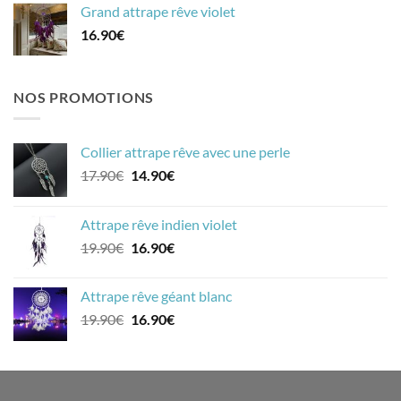
Grand attrape rêve violet
16.90
€
NOS PROMOTIONS
Collier attrape rêve avec une perle
Le
Le
17.90
€
14.90
€
prix
prix
initial
actuel
Attrape rêve indien violet
était :
est :
Le
Le
19.90
€
16.90
€
17.90€.
14.90€.
prix
prix
initial
actuel
Attrape rêve géant blanc
était :
est :
Le
Le
19.90
€
16.90
€
19.90€.
16.90€.
prix
prix
initial
actuel
était :
est :
19.90€.
16.90€.