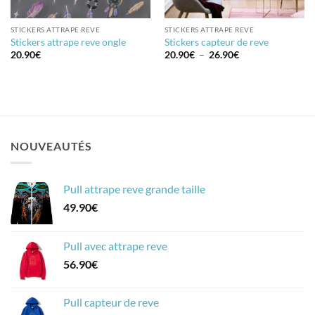
STICKERS ATTRAPE REVE
STICKERS ATTRAPE REVE
Stickers attrape reve ongle
Stickers capteur de reve
Plage
20.90
€
20.90
€
–
26.90
€
de
prix :
20.90€
à
26.90€
NOUVEAUTÉS
Pull attrape reve grande taille
49.90
€
Pull avec attrape reve
56.90
€
Pull capteur de reve