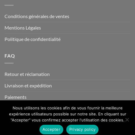
Conditions générales de ventes
Mentions Légales
Politique de confidentialité
FAQ
Retour et réclamation
Livraison et expédition
Paiements
Nous utilisons les cookies afin de vous fournir la meilleure
expérience utilisateurs possible sur notre site. En cliquant sur
Visa
MasterCard
American
PayPal
Stripe
"Accepter" vous confirmez accepter l'utilisation des cookies.
Express
Accepter
Privacy policy
Copyright 2026 © www.attrapes-reves.net