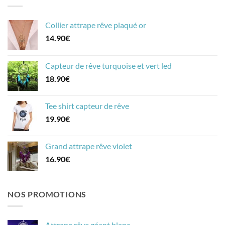
Collier attrape rêve plaqué or
14.90
€
Capteur de rêve turquoise et vert led
18.90
€
Tee shirt capteur de rêve
19.90
€
Grand attrape rêve violet
16.90
€
NOS PROMOTIONS
Attrape rêve géant blanc