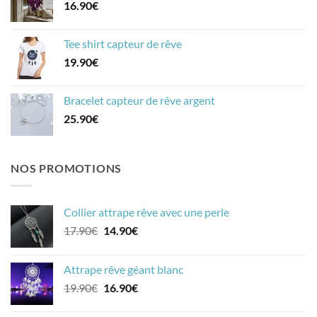
16.90
€
Tee shirt capteur de rêve
19.90
€
Bracelet capteur de rêve argent
25.90
€
NOS PROMOTIONS
Collier attrape rêve avec une perle
Le
Le
17.90
€
14.90
€
prix
prix
initial
actuel
Attrape rêve géant blanc
était :
est :
Le
Le
19.90
€
16.90
€
17.90€.
14.90€.
prix
prix
initial
actuel