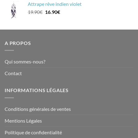
Attrape rêve indien violet
était :
est :
Le
Le
19.90
€
16.90
€
19.90€.
16.90€.
prix
prix
initial
actuel
était :
est :
19.90€.
16.90€.
A PROPOS
Qui sommes-nous?
Contact
INFORMATIONS LÉGALES
Conditions générales de ventes
Mentions Légales
Politique de confidentialité