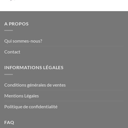
prix
prix
initial
actuel
était :
est :
19.90€.
16.90€.
A PROPOS
Qui sommes-nous?
Contact
INFORMATIONS LÉGALES
Conditions générales de ventes
Mentions Légales
Politique de confidentialité
FAQ