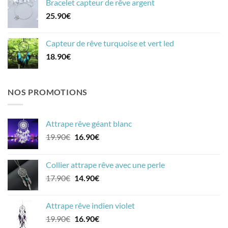
Bracelet capteur de rêve argent
25.90
€
Capteur de rêve turquoise et vert led
18.90
€
NOS PROMOTIONS
Attrape rêve géant blanc
Le
Le
19.90
€
16.90
€
prix
prix
initial
actuel
Collier attrape rêve avec une perle
était :
est :
Le
Le
17.90
€
14.90
€
19.90€.
16.90€.
prix
prix
initial
actuel
Attrape rêve indien violet
était :
est :
Le
Le
19.90
€
16.90
€
17.90€.
14.90€.