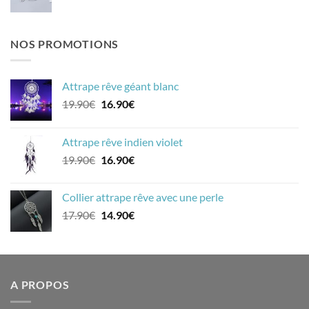
NOS PROMOTIONS
Attrape rêve géant blanc
Le
Le
19.90
€
16.90
€
prix
prix
initial
actuel
Attrape rêve indien violet
était :
est :
Le
Le
19.90
€
16.90
€
19.90€.
16.90€.
prix
prix
initial
actuel
Collier attrape rêve avec une perle
était :
est :
Le
Le
17.90
€
14.90
€
19.90€.
16.90€.
prix
prix
initial
actuel
était :
est :
17.90€.
14.90€.
A PROPOS